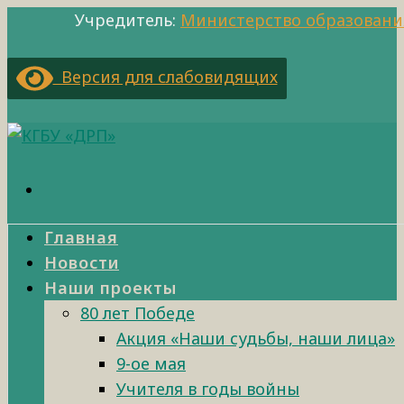
Учредитель:
Министерство образовани
Версия для слабовидящих
Главная
Новости
Наши проекты
80 лет Победе
Акция «Наши судьбы, наши лица»
9-ое мая
Учителя в годы войны