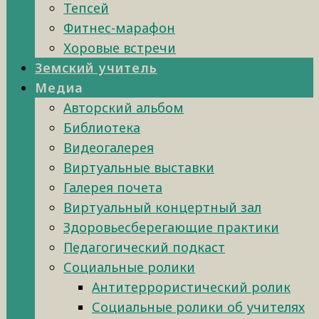
Тепсей
Фитнес-марафон
Хоровые встречи
Земский учитель
Медиа
Авторский альбом
Библиотека
Видеогалерея
Виртуальные выставки
Галерея почета
Виртуальный концертный зал
Здоровьесберегающие практики
Педагогический подкаст
Социальные ролики
Антитеррористический ролик
Социальные ролики об учителях