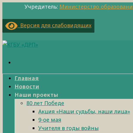
Учредитель:
Министерство образовани
Версия для слабовидящих
Главная
Новости
Наши проекты
80 лет Победе
Акция «Наши судьбы, наши лица»
9-ое мая
Учителя в годы войны