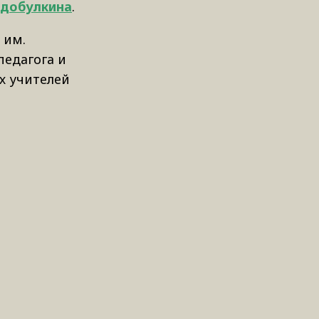
одобулкина
.
 им.
педагога и
х учителей