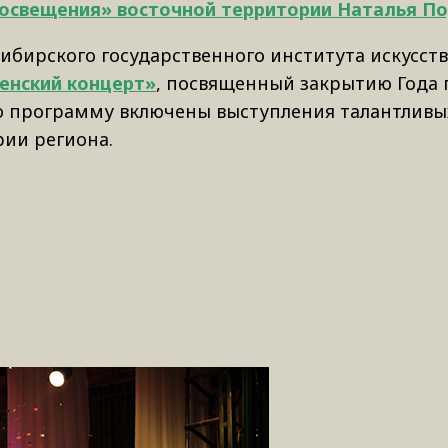
освещения» восточной территории Наталья П
Сибирского государственного института искусств
енский концерт»
, посвященный закрытию Года 
ую программу включены выступления талантливы
рии региона.