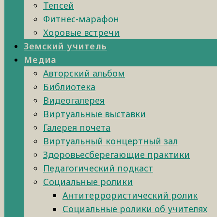
Тепсей
Фитнес-марафон
Хоровые встречи
Земский учитель
Медиа
Авторский альбом
Библиотека
Видеогалерея
Виртуальные выставки
Галерея почета
Виртуальный концертный зал
Здоровьесберегающие практики
Педагогический подкаст
Социальные ролики
Антитеррористический ролик
Социальные ролики об учителях