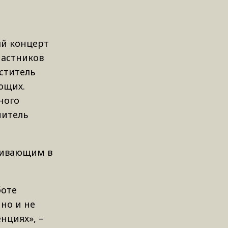
ый концерт
частников
ститель
ющих.
ного
читель
живающим в
боте
но и не
нциях», –