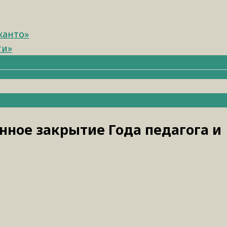
канто»
ти»
нное закрытие Года педагога и