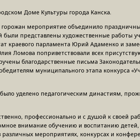
одском Доме Культуры города Канска.
и горожан мероприятие объединило праздничн
рой были представлены художественные работы у
тат краевого парламента Юрий Адаменко и заме
Юлия Ломова поприветствовали всех присутству
ручены благодарственные письма Законодатель
победителям муниципального этапа конкурса «У
 было уделено педагогическим династиям, про
ственно, профессионально и с душой к своей ра
ромное внимание обучению и воспитанию детей, 
в различных мероприятиях, конкурсах и конфере