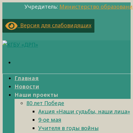
Учредитель:
Министерство образовани
Версия для слабовидящих
Главная
Новости
Наши проекты
80 лет Победе
Акция «Наши судьбы, наши лица»
9-ое мая
Учителя в годы войны