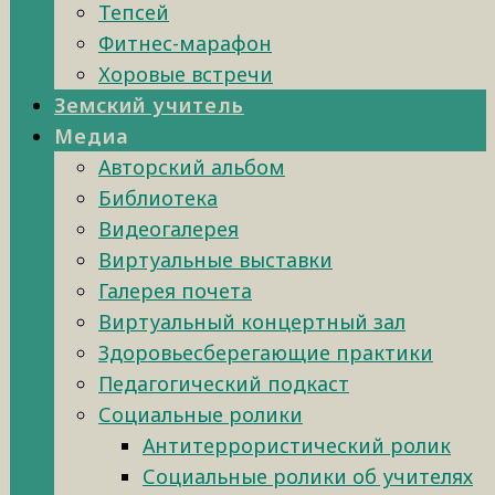
Тепсей
Фитнес-марафон
Хоровые встречи
Земский учитель
Медиа
Авторский альбом
Библиотека
Видеогалерея
Виртуальные выставки
Галерея почета
Виртуальный концертный зал
Здоровьесберегающие практики
Педагогический подкаст
Социальные ролики
Антитеррористический ролик
Социальные ролики об учителях