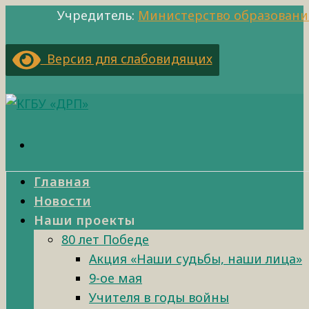
Учредитель:
Министерство образовани
Версия для слабовидящих
Главная
Новости
Наши проекты
80 лет Победе
Акция «Наши судьбы, наши лица»
9-ое мая
Учителя в годы войны