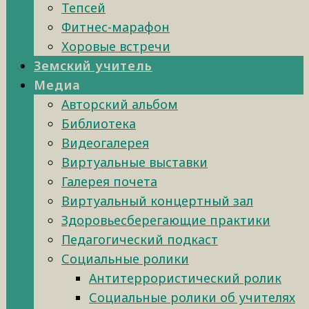
Тепсей
Фитнес-марафон
Хоровые встречи
Земский учитель
Медиа
Авторский альбом
Библиотека
Видеогалерея
Виртуальные выставки
Галерея почета
Виртуальный концертный зал
Здоровьесберегающие практики
Педагогический подкаст
Социальные ролики
Антитеррористический ролик
Социальные ролики об учителях