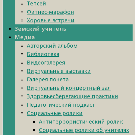
Тепсей
Фитнес-марафон
Хоровые встречи
Земский учитель
Медиа
Авторский альбом
Библиотека
Видеогалерея
Виртуальные выставки
Галерея почета
Виртуальный концертный зал
Здоровьесберегающие практики
Педагогический подкаст
Социальные ролики
Антитеррористический ролик
Социальные ролики об учителях