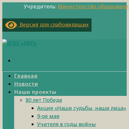
Учредитель:
Министерство образовани
Версия для слабовидящих
Главная
Новости
Наши проекты
80 лет Победе
Акция «Наши судьбы, наши лица»
9-ое мая
Учителя в годы войны