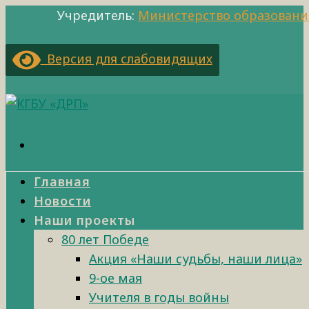
Учредитель:
Министерство образовани
Версия для слабовидящих
Главная
Новости
Наши проекты
80 лет Победе
Акция «Наши судьбы, наши лица»
9-ое мая
Учителя в годы войны