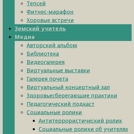
Тепсей
Фитнес-марафон
Хоровые встречи
Земский учитель
Медиа
Авторский альбом
Библиотека
Видеогалерея
Виртуальные выставки
Галерея почета
Виртуальный концертный зал
Здоровьесберегающие практики
Педагогический подкаст
Социальные ролики
Антитеррористический ролик
Социальные ролики об учителях