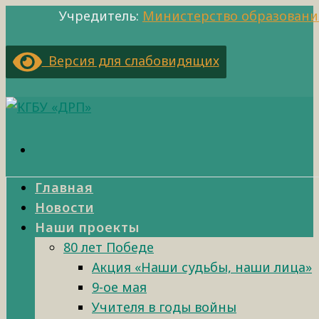
Учредитель:
Министерство образовани
Версия для слабовидящих
Главная
Новости
Наши проекты
80 лет Победе
Акция «Наши судьбы, наши лица»
9-ое мая
Учителя в годы войны