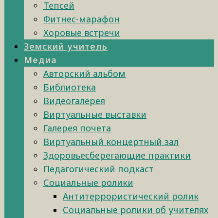
Тепсей
Фитнес-марафон
Хоровые встречи
Земский учитель
Медиа
Авторский альбом
Библиотека
Видеогалерея
Виртуальные выставки
Галерея почета
Виртуальный концертный зал
Здоровьесберегающие практики
Педагогический подкаст
Социальные ролики
Антитеррористический ролик
Социальные ролики об учителях