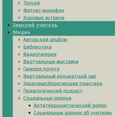
Тепсей
Фитнес-марафон
Хоровые встречи
Земский учитель
Медиа
Авторский альбом
Библиотека
Видеогалерея
Виртуальные выставки
Галерея почета
Виртуальный концертный зал
Здоровьесберегающие практики
Педагогический подкаст
Социальные ролики
Антитеррористический ролик
Социальные ролики об учителях