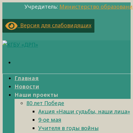
Учредитель:
Министерство образовани
Версия для слабовидящих
Главная
Новости
Наши проекты
80 лет Победе
Акция «Наши судьбы, наши лица»
9-ое мая
Учителя в годы войны