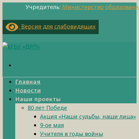
Учредитель:
Министерство образовани
Версия для слабовидящих
Главная
Новости
Наши проекты
80 лет Победе
Акция «Наши судьбы, наши лица»
9-ое мая
Учителя в годы войны