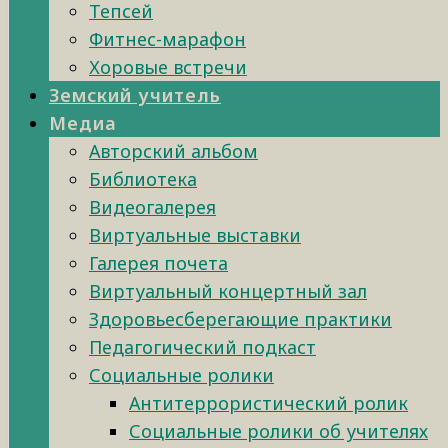
Тепсей
Фитнес-марафон
Хоровые встречи
Земский учитель
Медиа
Авторский альбом
Библиотека
Видеогалерея
Виртуальные выставки
Галерея почета
Виртуальный концертный зал
Здоровьесберегающие практики
Педагогический подкаст
Социальные ролики
Антитеррористический ролик
Социальные ролики об учителях