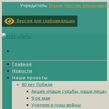
Учредитель:
Министерство образовани
Версия для слабовидящих
Главная
Новости
Наши проекты
80 лет Победе
Акция «Наши судьбы, наши лица»
9-ое мая
Учителя в годы войны