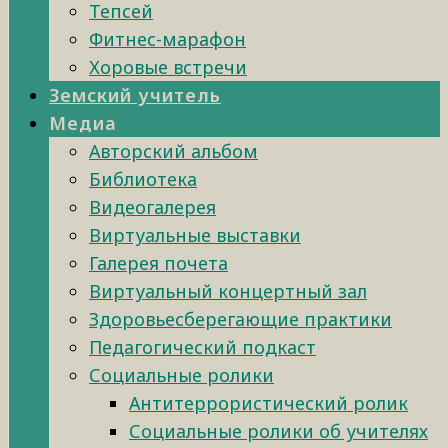
Тепсей
Фитнес-марафон
Хоровые встречи
Земский учитель
Медиа
Авторский альбом
Библиотека
Видеогалерея
Виртуальные выставки
Галерея почета
Виртуальный концертный зал
Здоровьесберегающие практики
Педагогический подкаст
Социальные ролики
Антитеррористический ролик
Социальные ролики об учителях