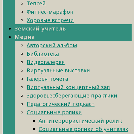
Тепсей
Фитнес-марафон
Хоровые встречи
Земский учитель
Медиа
Авторский альбом
Библиотека
Видеогалерея
Виртуальные выставки
Галерея почета
Виртуальный концертный зал
Здоровьесберегающие практики
Педагогический подкаст
Социальные ролики
Антитеррористический ролик
Социальные ролики об учителях