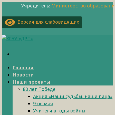
Учредитель:
Министерство образовани
Версия для слабовидящих
Главная
Новости
Наши проекты
80 лет Победе
Акция «Наши судьбы, наши лица»
9-ое мая
Учителя в годы войны