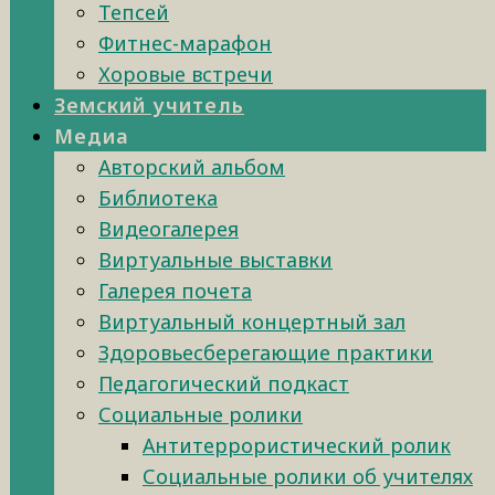
Тепсей
Фитнес-марафон
Хоровые встречи
Земский учитель
Медиа
Авторский альбом
Библиотека
Видеогалерея
Виртуальные выставки
Галерея почета
Виртуальный концертный зал
Здоровьесберегающие практики
Педагогический подкаст
Социальные ролики
Антитеррористический ролик
Социальные ролики об учителях