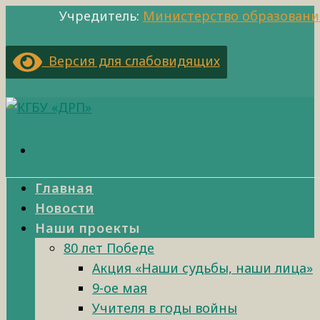
Учредитель:
Министерство образовани
Версия для слабовидящих
Главная
Новости
Наши проекты
80 лет Победе
Акция «Наши судьбы, наши лица»
9-ое мая
Учителя в годы войны