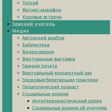
Тепсей
Фитнес-марафон
Хоровые встречи
Земский учитель
Медиа
Авторский альбом
Библиотека
Видеогалерея
Виртуальные выставки
Галерея почета
Виртуальный концертный зал
Здоровьесберегающие практики
Педагогический подкаст
Социальные ролики
Антитеррористический ролик
Социальные ролики об учителях