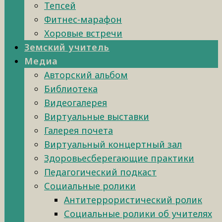
Тепсей
Фитнес-марафон
Хоровые встречи
Земский учитель
Медиа
Авторский альбом
Библиотека
Видеогалерея
Виртуальные выставки
Галерея почета
Виртуальный концертный зал
Здоровьесберегающие практики
Педагогический подкаст
Социальные ролики
Антитеррористический ролик
Социальные ролики об учителях