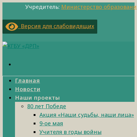
Учредитель:
Министерство образовани
Версия для слабовидящих
Главная
Новости
Наши проекты
80 лет Победе
Акция «Наши судьбы, наши лица»
9-ое мая
Учителя в годы войны