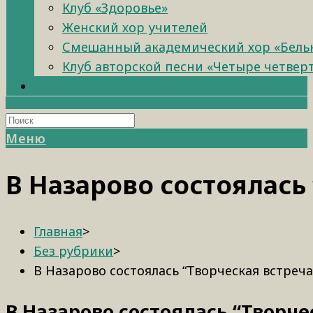
Клуб «Здоровье»
Женский хор учителей
Смешанный академический хор «Бель
Клуб авторской песни «Четыре четвер
Меню
В Назарово состоялась
Главная
>
Без рубрики
>
В Назарово состоялась “Творческая встреча
В Назарово состоялась “Творче