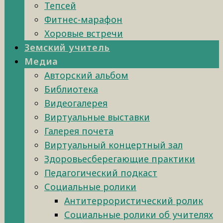
Тепсей
Фитнес-марафон
Хоровые встречи
Земский учитель
Медиа
Авторский альбом
Библиотека
Видеогалерея
Виртуальные выставки
Галерея почета
Виртуальный концертный зал
Здоровьесберегающие практики
Педагогический подкаст
Социальные ролики
Антитеррористический ролик
Социальные ролики об учителях