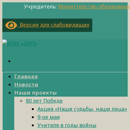
Учредитель:
Министерство образовани
Версия для слабовидящих
Главная
Новости
Наши проекты
80 лет Победе
Акция «Наши судьбы, наши лица»
9-ое мая
Учителя в годы войны