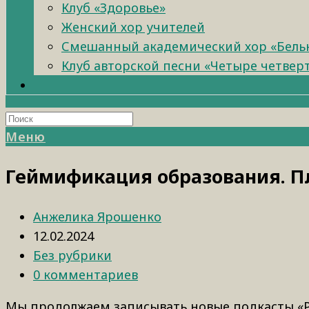
Клуб «Здоровье»
Женский хор учителей
Смешанный академический хор «Бель
Клуб авторской песни «Четыре четвер
Меню
Геймификация образования. П
Анжелика Ярошенко
12.02.2024
Без рубрики
0 комментариев
Мы продолжаем записывать новые подкасты «Р