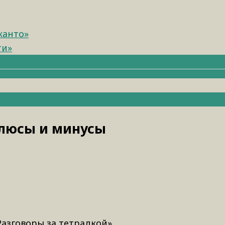
канто»
ти»
люсы и минусы
азговоры за тетрадкой».