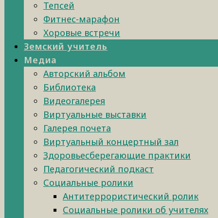
Тепсей
Фитнес-марафон
Хоровые встречи
Земский учитель
Медиа
Авторский альбом
Библиотека
Видеогалерея
Виртуальные выставки
Галерея почета
Виртуальный концертный зал
Здоровьесберегающие практики
Педагогический подкаст
Социальные ролики
Антитеррористический ролик
Социальные ролики об учителях