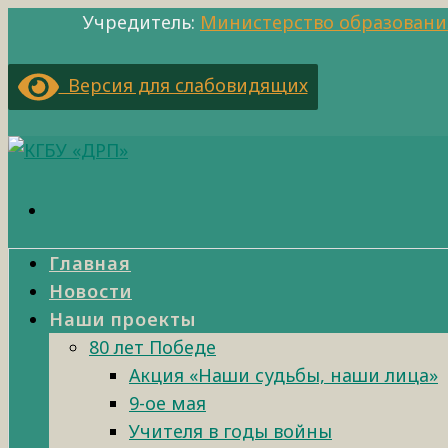
Учредитель:
Министерство образовани
Версия для слабовидящих
Главная
Новости
Наши проекты
80 лет Победе
Акция «Наши судьбы, наши лица»
9-ое мая
Учителя в годы войны