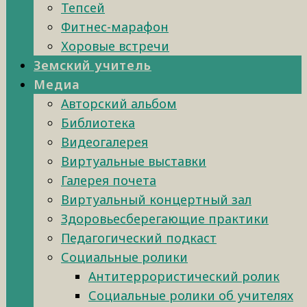
Тепсей
Фитнес-марафон
Хоровые встречи
Земский учитель
Медиа
Авторский альбом
Библиотека
Видеогалерея
Виртуальные выставки
Галерея почета
Виртуальный концертный зал
Здоровьесберегающие практики
Педагогический подкаст
Социальные ролики
Антитеррористический ролик
Социальные ролики об учителях