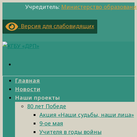
Учредитель:
Министерство образовани
Версия для слабовидящих
Главная
Новости
Наши проекты
80 лет Победе
Акция «Наши судьбы, наши лица»
9-ое мая
Учителя в годы войны