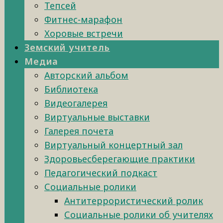
Тепсей
Фитнес-марафон
Хоровые встречи
Земский учитель
Медиа
Авторский альбом
Библиотека
Видеогалерея
Виртуальные выставки
Галерея почета
Виртуальный концертный зал
Здоровьесберегающие практики
Педагогический подкаст
Социальные ролики
Антитеррористический ролик
Социальные ролики об учителях