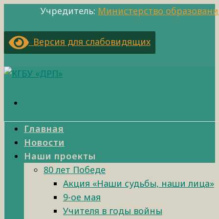
Учредитель:
Министерство образовани
Версия для слабовидящих
Главная
Новости
Наши проекты
80 лет Победе
Акция «Наши судьбы, наши лица»
9-ое мая
Учителя в годы войны