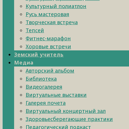
Культурный полиатлон
Русь мастеровая
Творческая встреча
Тепсей
Фитнес-марафон
Хоровые встречи
Земский учитель
Медиа
Авторский альбом
Библиотека
Видеогалерея
Виртуальные выставки
Галерея почета
Виртуальный концертный зал
Здоровьесберегающие практики
Педагогический подкаст