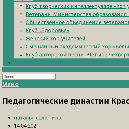
Клуб творческих интеллектуалов «Кот
Ветераны Министерства образования 
Общественное объединение ветеранов 
Клуб «Здоровье»
Женский хор учителей
Смешанный академический хор «Бель
Клуб авторской песни «Четыре четвер
Меню
Педагогические династии Крас
наталья селютина
14.04.2021