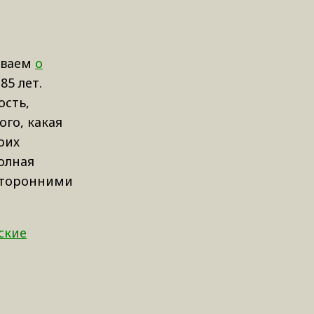
ываем
о
85 лет.
ость,
го, какая
оих
полная
осторонними
ские