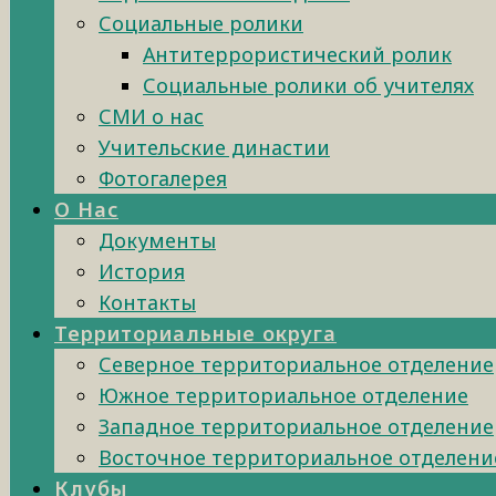
Социальные ролики
Антитеррористический ролик
Социальные ролики об учителях
СМИ о нас
Учительские династии
Фотогалерея
О Нас
Документы
История
Контакты
Территориальные округа
Северное территориальное отделение
Южное территориальное отделение
Западное территориальное отделение
Восточное территориальное отделени
Клубы