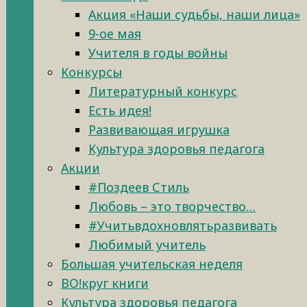
Акция «Наши судьбы, наши лица»
9-ое мая
Учителя в годы войны
Конкурсы
Литературный конкурс
Есть идея!
Развивающая игрушка
Культура здоровья педагога
Акции
#Поздеев Стиль
Любовь – это творчество…
#Учитьвдохновлятьразвивать
Любимый учитель
Большая учительская неделя
ВО!круг книги
Культура здоровья педагога