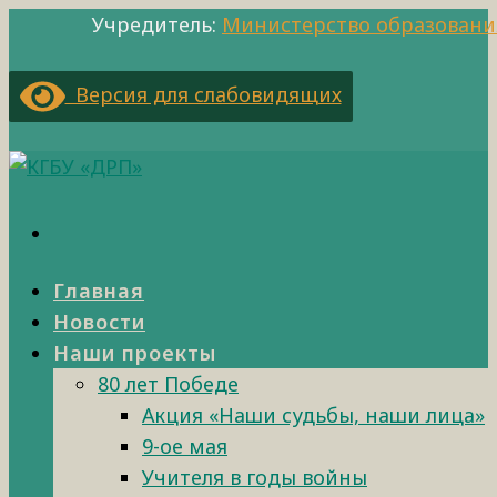
Учредитель:
Министерство образовани
Версия для слабовидящих
Главная
Новости
Наши проекты
80 лет Победе
Акция «Наши судьбы, наши лица»
9-ое мая
Учителя в годы войны