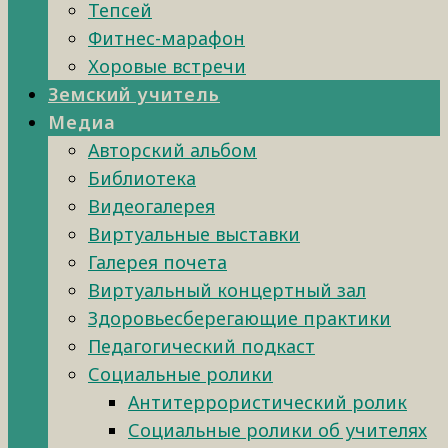
Тепсей
Фитнес-марафон
Хоровые встречи
Земский учитель
Медиа
Авторский альбом
Библиотека
Видеогалерея
Виртуальные выставки
Галерея почета
Виртуальный концертный зал
Здоровьесберегающие практики
Педагогический подкаст
Социальные ролики
Антитеррористический ролик
Социальные ролики об учителях