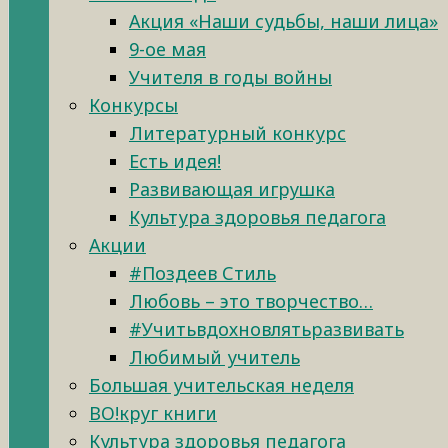
Акция «Наши судьбы, наши лица»
9-ое мая
Учителя в годы войны
Конкурсы
Литературный конкурс
Есть идея!
Развивающая игрушка
Культура здоровья педагога
Акции
#Поздеев Стиль
Любовь – это творчество…
#Учитьвдохновлятьразвивать
Любимый учитель
Большая учительская неделя
ВО!круг книги
Культура здоровья педагога