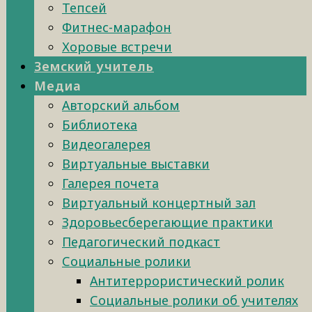
Тепсей
Фитнес-марафон
Хоровые встречи
Земский учитель
Медиа
Авторский альбом
Библиотека
Видеогалерея
Виртуальные выставки
Галерея почета
Виртуальный концертный зал
Здоровьесберегающие практики
Педагогический подкаст
Социальные ролики
Антитеррористический ролик
Социальные ролики об учителях