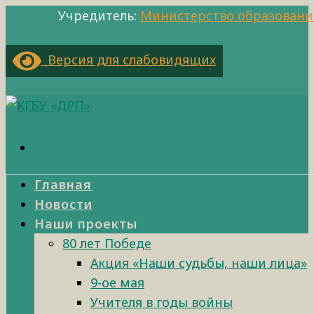
Учредитель:
Министерство образовани
Версия для слабовидящих
Главная
Новости
Наши проекты
80 лет Победе
Акция «Наши судьбы, наши лица»
9-ое мая
Учителя в годы войны