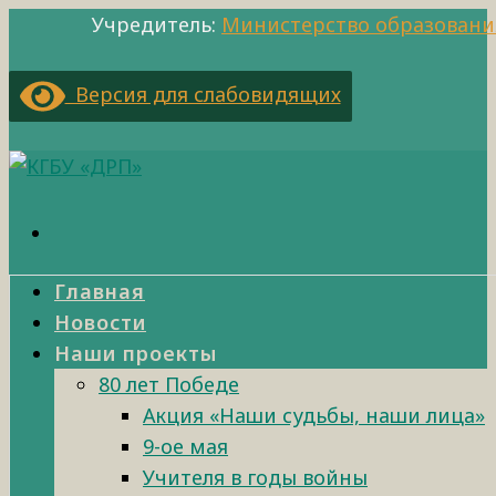
Учредитель:
Министерство образовани
Версия для слабовидящих
Главная
Новости
Наши проекты
80 лет Победе
Акция «Наши судьбы, наши лица»
9-ое мая
Учителя в годы войны