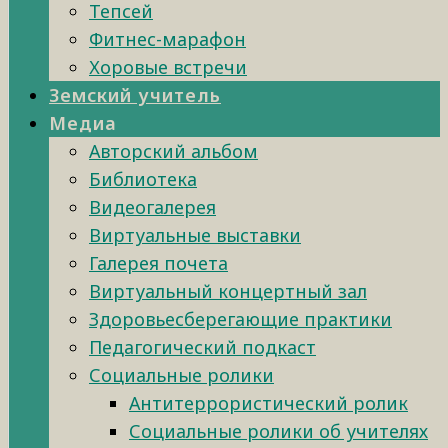
Тепсей
Фитнес-марафон
Хоровые встречи
Земский учитель
Медиа
Авторский альбом
Библиотека
Видеогалерея
Виртуальные выставки
Галерея почета
Виртуальный концертный зал
Здоровьесберегающие практики
Педагогический подкаст
Социальные ролики
Антитеррористический ролик
Социальные ролики об учителях