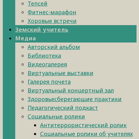
Тепсей
Фитнес-марафон
Хоровые встречи
Земский учитель
Медиа
Авторский альбом
Библиотека
Видеогалерея
Виртуальные выставки
Галерея почета
Виртуальный концертный зал
Здоровьесберегающие практики
Педагогический подкаст
Социальные ролики
Антитеррористический ролик
Социальные ролики об учителях