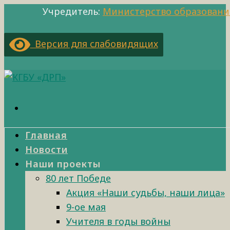
Учредитель:
Министерство образовани
Версия для слабовидящих
Главная
Новости
Наши проекты
80 лет Победе
Акция «Наши судьбы, наши лица»
9-ое мая
Учителя в годы войны