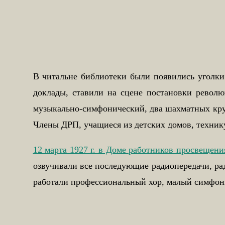
В читальне библиотеки были появились уголки
доклады, ставили на сцене постановки револю
музыкально-симфонический, два шахматных круж
Члены ДРП, учащиеся из детских домов, техник
12 марта 1927 г. в Доме работников просвещен
озвучивали все последующие радиопередачи, рад
работали профессиональный хор, малый симфони