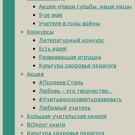
Акция «Наши судьбы, наши лица»
9-ое мая
Учителя в годы войны
Конкурсы
Литературный конкурс
Есть идея!
Развивающая игрушка
Культура здоровья педагога
Акции
#Поздеев Стиль
Любовь – это творчество…
#Учитьвдохновлятьразвивать
Любимый учитель
Большая учительская неделя
ВО!круг книги
Культура здоровья педагога