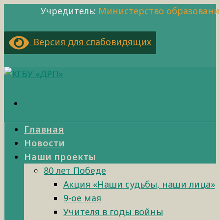
Учредитель:
Министерство образовани
Версия для слабовидящих
Главная
Новости
Наши проекты
80 лет Победе
Акция «Наши судьбы, наши лица»
9-ое мая
Учителя в годы войны