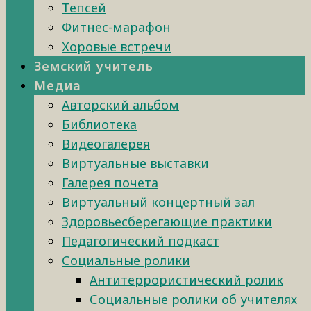
Тепсей
Фитнес-марафон
Хоровые встречи
Земский учитель
Медиа
Авторский альбом
Библиотека
Видеогалерея
Виртуальные выставки
Галерея почета
Виртуальный концертный зал
Здоровьесберегающие практики
Педагогический подкаст
Социальные ролики
Антитеррористический ролик
Социальные ролики об учителях