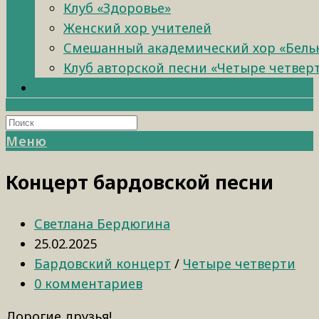
Клуб «Здоровье»
Женский хор учителей
Смешанный академический хор «Бель
Клуб авторской песни «Четыре четвер
Меню
Концерт бардовской песни
Светлана Бердюгина
25.02.2025
Бардовский концерт
/
Четыре четверти
0 комментариев
Дорогие друзья!