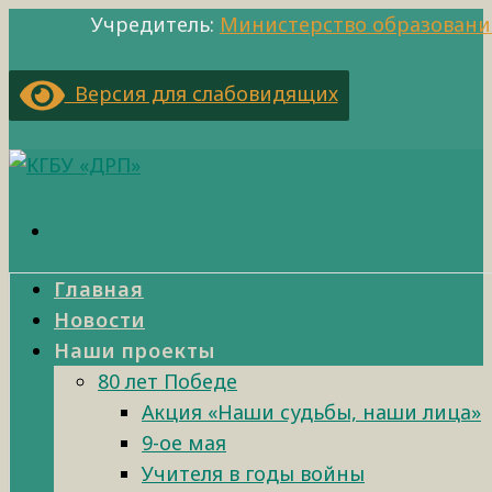
Учредитель:
Министерство образовани
Версия для слабовидящих
Главная
Новости
Наши проекты
80 лет Победе
Акция «Наши судьбы, наши лица»
9-ое мая
Учителя в годы войны