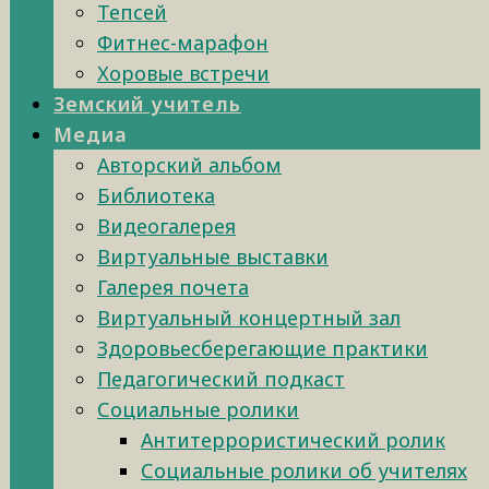
Тепсей
Фитнес-марафон
Хоровые встречи
Земский учитель
Медиа
Авторский альбом
Библиотека
Видеогалерея
Виртуальные выставки
Галерея почета
Виртуальный концертный зал
Здоровьесберегающие практики
Педагогический подкаст
Социальные ролики
Антитеррористический ролик
Социальные ролики об учителях