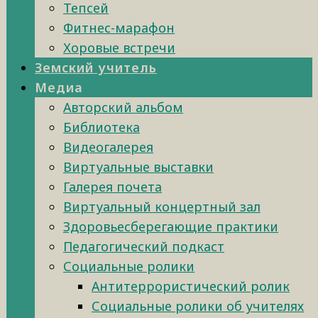
Тепсей
Фитнес-марафон
Хоровые встречи
Земский учитель
Медиа
Авторский альбом
Библиотека
Видеогалерея
Виртуальные выставки
Галерея почета
Виртуальный концертный зал
Здоровьесберегающие практики
Педагогический подкаст
Социальные ролики
Антитеррористический ролик
Социальные ролики об учителях