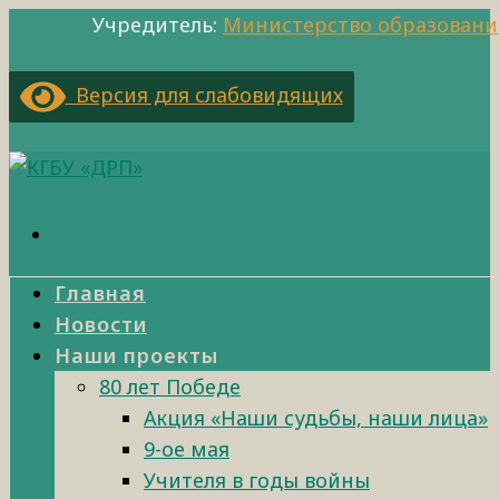
Учредитель:
Министерство образовани
Версия для слабовидящих
Главная
Новости
Наши проекты
80 лет Победе
Акция «Наши судьбы, наши лица»
9-ое мая
Учителя в годы войны