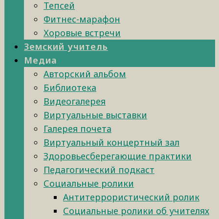
Тепсей
Фитнес-марафон
Хоровые встречи
Земский учитель
Медиа
Авторский альбом
Библиотека
Видеогалерея
Виртуальные выставки
Галерея почета
Виртуальный концертный зал
Здоровьесберегающие практики
Педагогический подкаст
Социальные ролики
Антитеррористический ролик
Социальные ролики об учителях