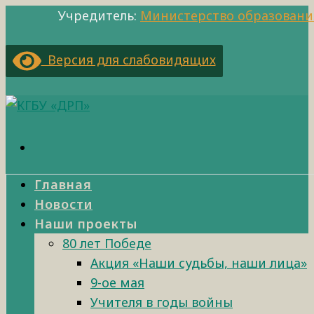
Учредитель:
Министерство образовани
Версия для слабовидящих
Главная
Новости
Наши проекты
80 лет Победе
Акция «Наши судьбы, наши лица»
9-ое мая
Учителя в годы войны