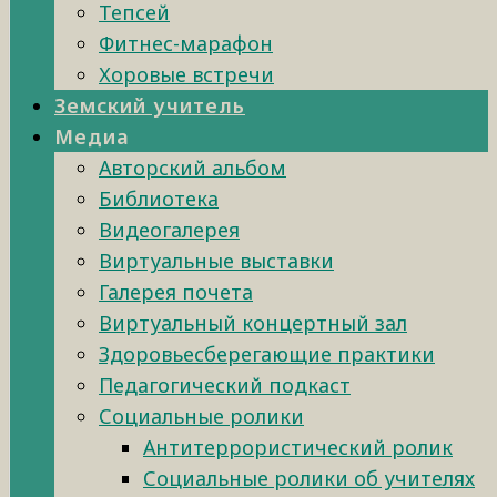
Тепсей
Фитнес-марафон
Хоровые встречи
Земский учитель
Медиа
Авторский альбом
Библиотека
Видеогалерея
Виртуальные выставки
Галерея почета
Виртуальный концертный зал
Здоровьесберегающие практики
Педагогический подкаст
Социальные ролики
Антитеррористический ролик
Социальные ролики об учителях