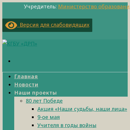
Учредитель:
Министерство образовани
Версия для слабовидящих
Главная
Новости
Наши проекты
80 лет Победе
Акция «Наши судьбы, наши лица»
9-ое мая
Учителя в годы войны