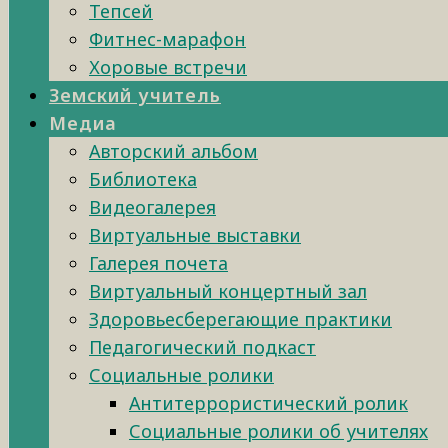
Тепсей
Фитнес-марафон
Хоровые встречи
Земский учитель
Медиа
Авторский альбом
Библиотека
Видеогалерея
Виртуальные выставки
Галерея почета
Виртуальный концертный зал
Здоровьесберегающие практики
Педагогический подкаст
Социальные ролики
Антитеррористический ролик
Социальные ролики об учителях