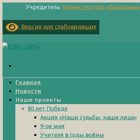
Учредитель:
Министерство образовани
Версия для слабовидящих
Главная
Новости
Наши проекты
80 лет Победе
Акция «Наши судьбы, наши лица»
9-ое мая
Учителя в годы войны