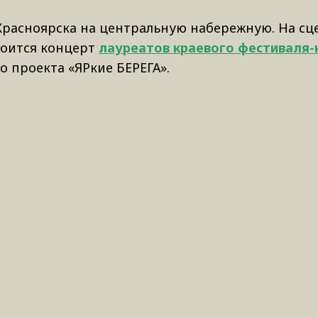
Красноярска на центральную набережную. На сц
стоится концерт
лауреатов
краевого фестиваля-
 проекта «ЯРкие БЕРЕГА».