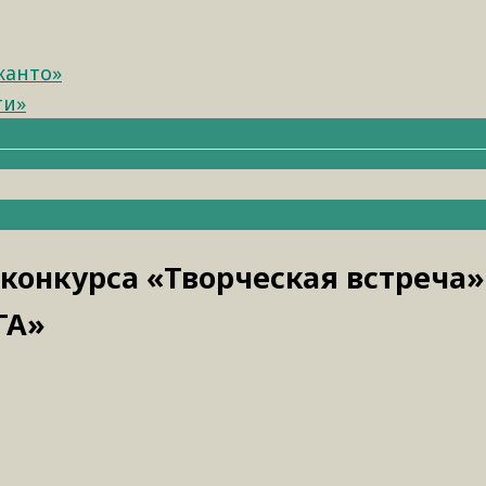
канто»
ти»
конкурса «Творческая встреча
ГА»