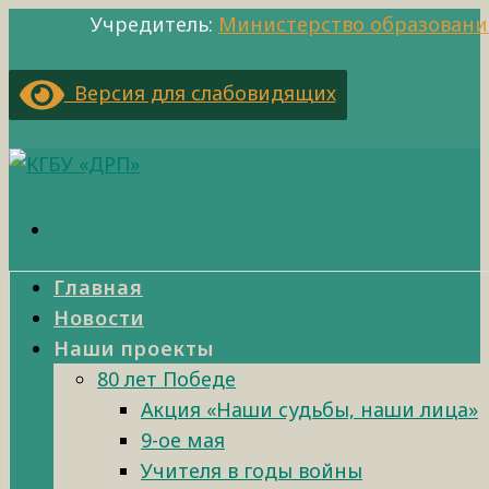
Учредитель:
Министерство образовани
Версия для слабовидящих
Главная
Новости
Наши проекты
80 лет Победе
Акция «Наши судьбы, наши лица»
9-ое мая
Учителя в годы войны