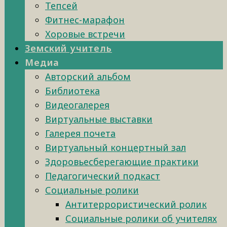
Тепсей
Фитнес-марафон
Хоровые встречи
Земский учитель
Медиа
Авторский альбом
Библиотека
Видеогалерея
Виртуальные выставки
Галерея почета
Виртуальный концертный зал
Здоровьесберегающие практики
Педагогический подкаст
Социальные ролики
Антитеррористический ролик
Социальные ролики об учителях