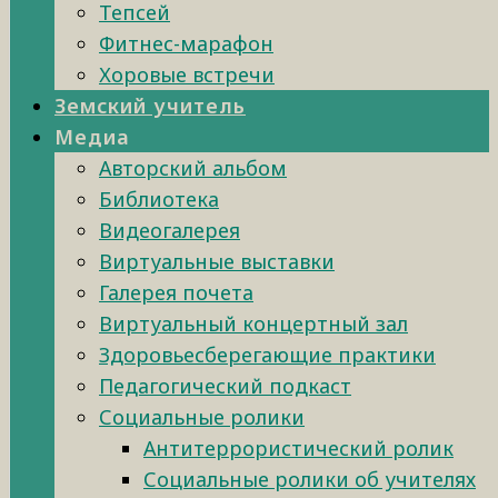
Тепсей
Фитнес-марафон
Хоровые встречи
Земский учитель
Медиа
Авторский альбом
Библиотека
Видеогалерея
Виртуальные выставки
Галерея почета
Виртуальный концертный зал
Здоровьесберегающие практики
Педагогический подкаст
Социальные ролики
Антитеррористический ролик
Социальные ролики об учителях