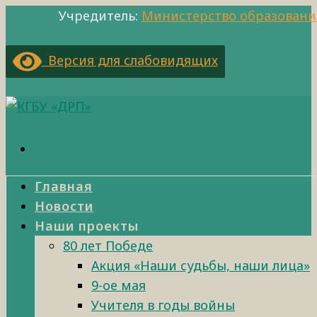
Учредитель:
Министерство образовани
Версия для слабовидящих
Главная
Новости
Наши проекты
80 лет Победе
Акция «Наши судьбы, наши лица»
9-ое мая
Учителя в годы войны