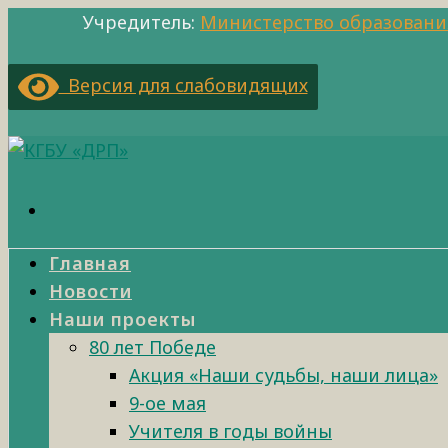
Учредитель:
Министерство образовани
Версия для слабовидящих
Главная
Новости
Наши проекты
80 лет Победе
Акция «Наши судьбы, наши лица»
9-ое мая
Учителя в годы войны