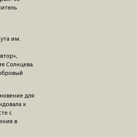
читель
ута им.
втор»,
ия Солнцева.
Бобровый
хновение для
ндовала к
те с
ения в