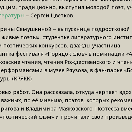
дущим, традиционно, выступил молодой поэт, у
тературы
– Сергей Цветков.
терины Семушкиной – выпускнице подростковой
 живые поэты», студентке литературного инстит
и поэтических конкурсов, дважды участница
нтка фестиваля «Порядок слов» в номинации «А
ковские чтения, чтения Рождественского и чтен
перформансами в музее Ряузова, в фан-парке «
уры (КРЯКК).
рвых работ. Она рассказала, откуда черпает вдо
 важных, по её мнению, поэтов, которых рекоме
игова и Владимира Маяковского. Поэтесса вмес
«поэтический слэм» и прочитали свои произвед