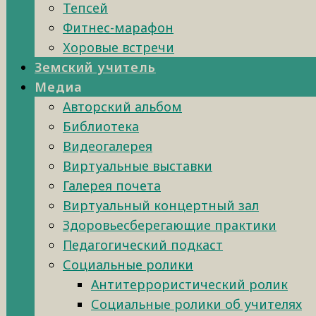
Тепсей
Фитнес-марафон
Хоровые встречи
Земский учитель
Медиа
Авторский альбом
Библиотека
Видеогалерея
Виртуальные выставки
Галерея почета
Виртуальный концертный зал
Здоровьесберегающие практики
Педагогический подкаст
Социальные ролики
Антитеррористический ролик
Социальные ролики об учителях