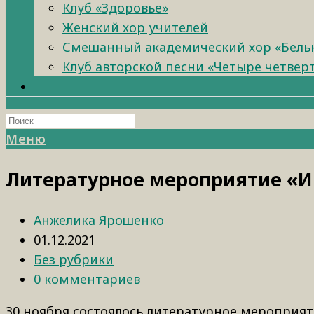
Клуб «Здоровье»
Женский хор учителей
Смешанный академический хор «Бель
Клуб авторской песни «Четыре четвер
Меню
Литературное мероприятие «И
Анжелика Ярошенко
01.12.2021
Без рубрики
0 комментариев
30 ноября состоялось литературное мероприят