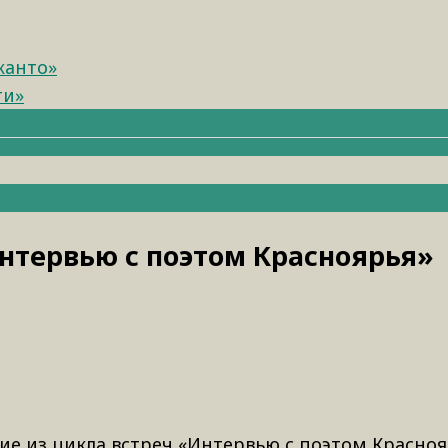
канто»
ти»
нтервью с поэтом Красноярья»
ие из цикла встреч «Интервью с поэтом Красноя