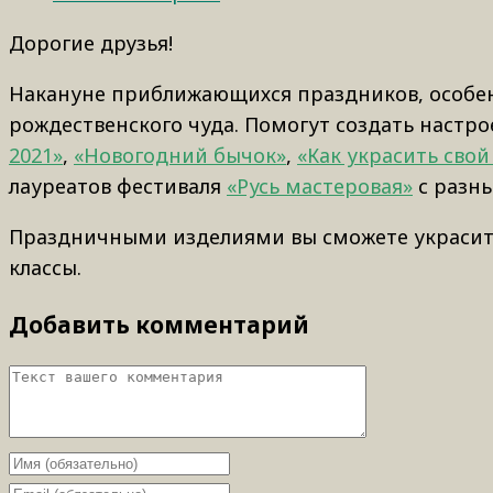
Дорогие друзья!
Накануне приближающихся праздников, особен
рождественского чуда. Помогут создать настр
2021»
,
«Новогодний бычок»
,
«Как украсить свой
лауреатов фестиваля
«Русь мастеровая»
с разны
Праздничными изделиями вы сможете украсить
классы.
Добавить комментарий