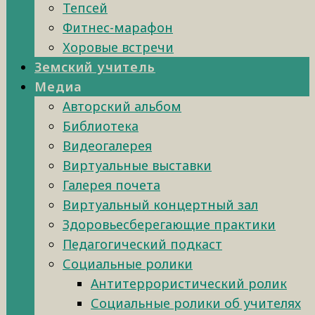
Тепсей
Фитнес-марафон
Хоровые встречи
Земский учитель
Медиа
Авторский альбом
Библиотека
Видеогалерея
Виртуальные выставки
Галерея почета
Виртуальный концертный зал
Здоровьесберегающие практики
Педагогический подкаст
Социальные ролики
Антитеррористический ролик
Социальные ролики об учителях