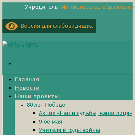
Учредитель:
Министерство образовани
Версия для слабовидящих
Главная
Новости
Наши проекты
80 лет Победе
Акция «Наши судьбы, наши лица»
9-ое мая
Учителя в годы войны