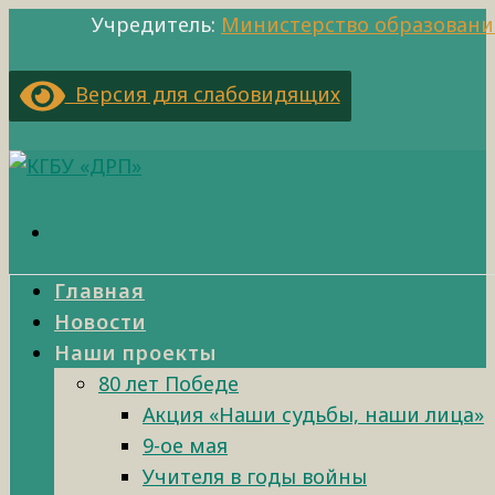
Учредитель:
Министерство образовани
Версия для слабовидящих
Главная
Новости
Наши проекты
80 лет Победе
Акция «Наши судьбы, наши лица»
9-ое мая
Учителя в годы войны