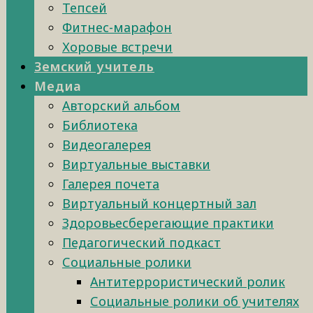
Тепсей
Фитнес-марафон
Хоровые встречи
Земский учитель
Медиа
Авторский альбом
Библиотека
Видеогалерея
Виртуальные выставки
Галерея почета
Виртуальный концертный зал
Здоровьесберегающие практики
Педагогический подкаст
Социальные ролики
Антитеррористический ролик
Социальные ролики об учителях