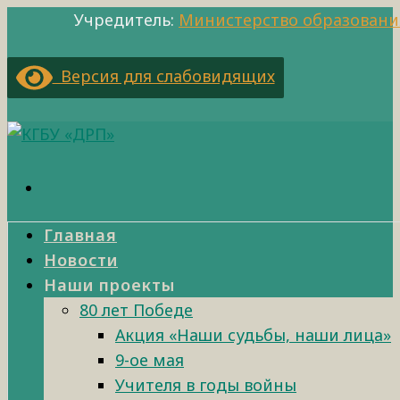
Учредитель:
Министерство образовани
Версия для слабовидящих
Главная
Новости
Наши проекты
80 лет Победе
Акция «Наши судьбы, наши лица»
9-ое мая
Учителя в годы войны