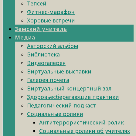
Тепсей
Фитнес-марафон
Хоровые встречи
Земский учитель
Медиа
Авторский альбом
Библиотека
Видеогалерея
Виртуальные выставки
Галерея почета
Виртуальный концертный зал
Здоровьесберегающие практики
Педагогический подкаст
Социальные ролики
Антитеррористический ролик
Социальные ролики об учителях