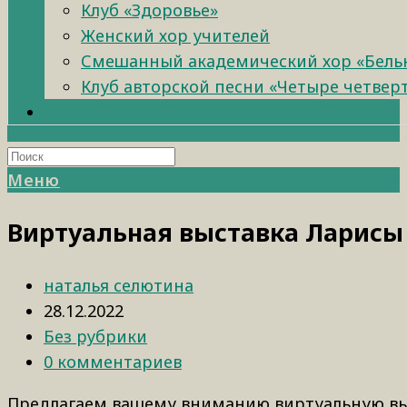
Клуб «Здоровье»
Женский хор учителей
Смешанный академический хор «Бель
Клуб авторской песни «Четыре четвер
Меню
Виртуальная выставка Ларис
наталья селютина
28.12.2022
Без рубрики
0 комментариев
Предлагаем вашему вниманию виртуальную в