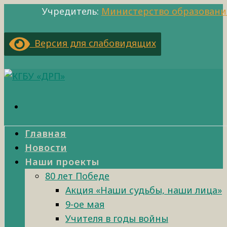
Учредитель:
Министерство образовани
Версия для слабовидящих
Главная
Новости
Наши проекты
80 лет Победе
Акция «Наши судьбы, наши лица»
9-ое мая
Учителя в годы войны