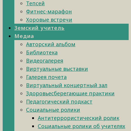
Тепсей
Фитнес-марафон
Хоровые встречи
Земский учитель
Медиа
Авторский альбом
Библиотека
Видеогалерея
Виртуальные выставки
Галерея почета
Виртуальный концертный зал
Здоровьесберегающие практики
Педагогический подкаст
Социальные ролики
Антитеррористический ролик
Социальные ролики об учителях