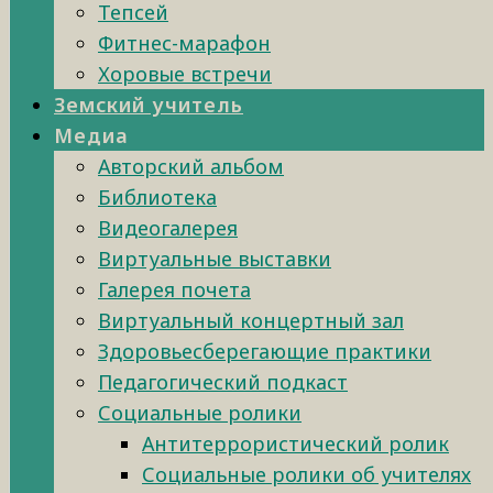
Тепсей
Фитнес-марафон
Хоровые встречи
Земский учитель
Медиа
Авторский альбом
Библиотека
Видеогалерея
Виртуальные выставки
Галерея почета
Виртуальный концертный зал
Здоровьесберегающие практики
Педагогический подкаст
Социальные ролики
Антитеррористический ролик
Социальные ролики об учителях