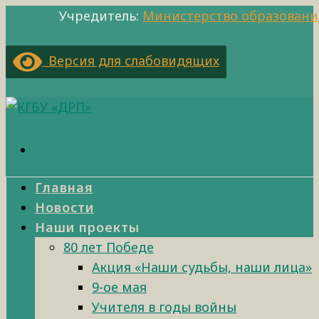
Учредитель:
Министерство образовани
Версия для слабовидящих
Главная
Новости
Наши проекты
80 лет Победе
Акция «Наши судьбы, наши лица»
9-ое мая
Учителя в годы войны