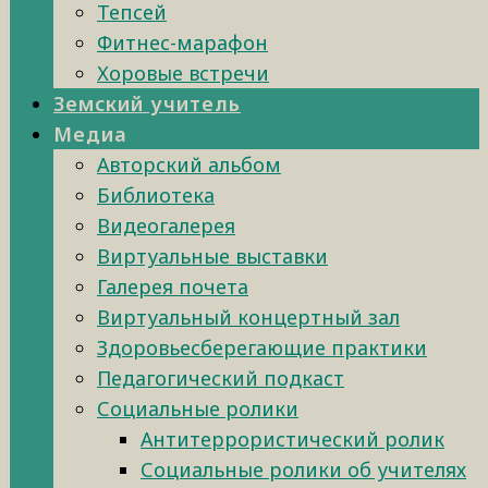
Тепсей
Фитнес-марафон
Хоровые встречи
Земский учитель
Медиа
Авторский альбом
Библиотека
Видеогалерея
Виртуальные выставки
Галерея почета
Виртуальный концертный зал
Здоровьесберегающие практики
Педагогический подкаст
Социальные ролики
Антитеррористический ролик
Социальные ролики об учителях