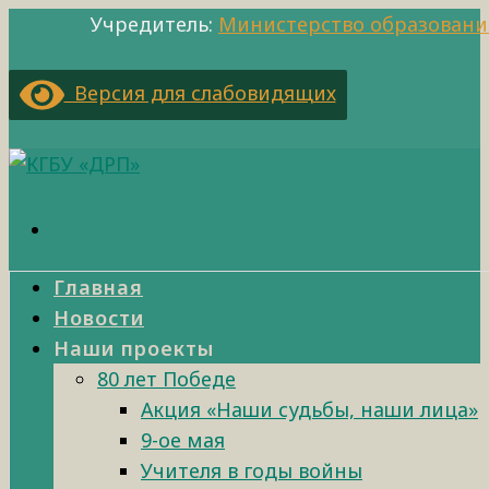
Учредитель:
Министерство образовани
Версия для слабовидящих
Главная
Новости
Наши проекты
80 лет Победе
Акция «Наши судьбы, наши лица»
9-ое мая
Учителя в годы войны