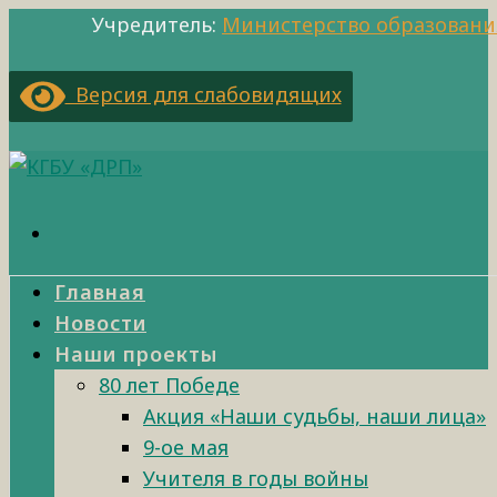
Учредитель:
Министерство образовани
Версия для слабовидящих
Главная
Новости
Наши проекты
80 лет Победе
Акция «Наши судьбы, наши лица»
9-ое мая
Учителя в годы войны