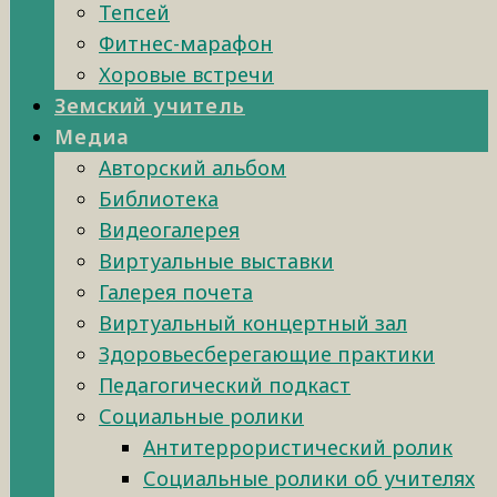
Тепсей
Фитнес-марафон
Хоровые встречи
Земский учитель
Медиа
Авторский альбом
Библиотека
Видеогалерея
Виртуальные выставки
Галерея почета
Виртуальный концертный зал
Здоровьесберегающие практики
Педагогический подкаст
Социальные ролики
Антитеррористический ролик
Социальные ролики об учителях