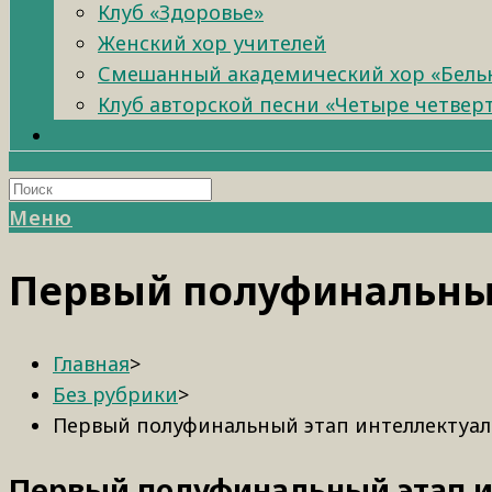
Клуб «Здоровье»
Женский хор учителей
Смешанный академический хор «Бель
Клуб авторской песни «Четыре четвер
Меню
Первый полуфинальный
Главная
>
Без рубрики
>
Первый полуфинальный этап интеллектуаль
Первый полуфинальный этап и