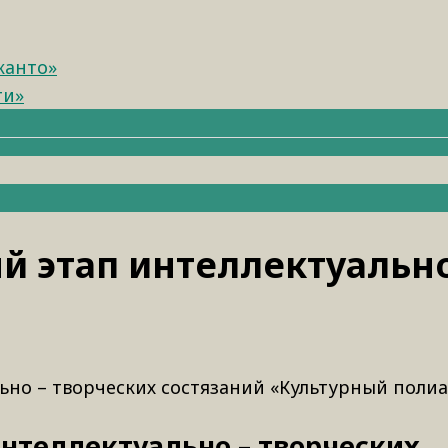
канто»
ти»
 этап интеллектуально 
но – творческих состязаний «Культурный полиа
нтеллектуально – творческих