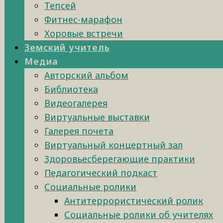
Тепсей
Фитнес-марафон
Хоровые встречи
Земский учитель
Медиа
Авторский альбом
Библиотека
Видеогалерея
Виртуальные выставки
Галерея почета
Виртуальный концертный зал
Здоровьесберегающие практики
Педагогический подкаст
Социальные ролики
Антитеррористический ролик
Социальные ролики об учителях