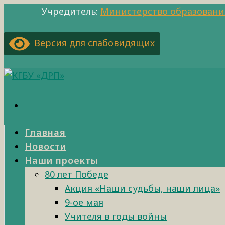
Учредитель:
Министерство образовани
Версия для слабовидящих
Главная
Новости
Наши проекты
80 лет Победе
Акция «Наши судьбы, наши лица»
9-ое мая
Учителя в годы войны