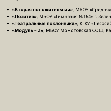
«Вторая положительная»
, МБОУ «Средняя
«Позитив»,
МБОУ «Гимназия №164» г. Зеле
«Театральные поклонники»
, КГКУ «Лесос
«Модуль –
Z
»,
МБОУ Момотовская СОШ, Ка