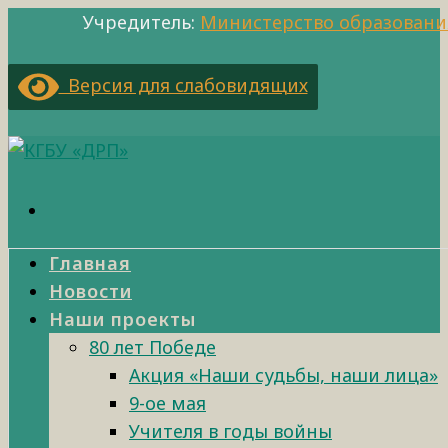
Учредитель:
Министерство образовани
Версия для слабовидящих
Главная
Новости
Наши проекты
80 лет Победе
Акция «Наши судьбы, наши лица»
9-ое мая
Учителя в годы войны