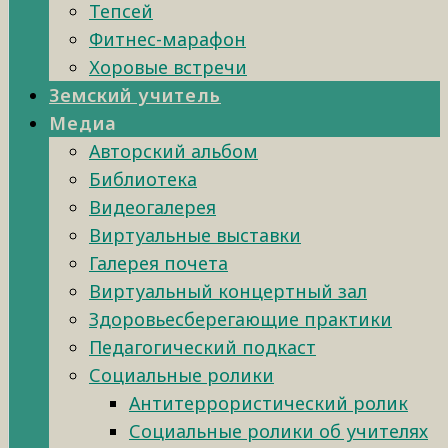
Тепсей
Фитнес-марафон
Хоровые встречи
Земский учитель
Медиа
Авторский альбом
Библиотека
Видеогалерея
Виртуальные выставки
Галерея почета
Виртуальный концертный зал
Здоровьесберегающие практики
Педагогический подкаст
Социальные ролики
Антитеррористический ролик
Социальные ролики об учителях