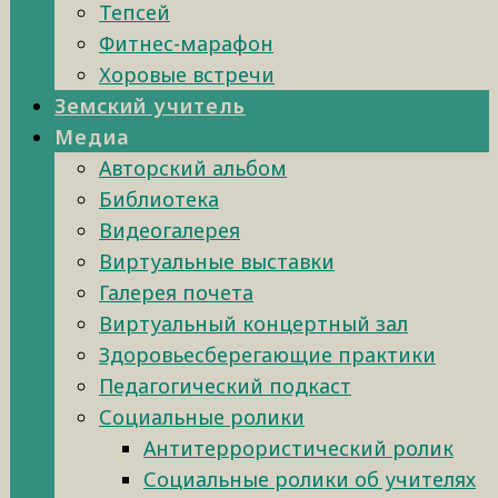
Тепсей
Фитнес-марафон
Хоровые встречи
Земский учитель
Медиа
Авторский альбом
Библиотека
Видеогалерея
Виртуальные выставки
Галерея почета
Виртуальный концертный зал
Здоровьесберегающие практики
Педагогический подкаст
Социальные ролики
Антитеррористический ролик
Социальные ролики об учителях