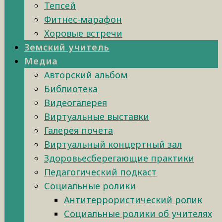
Тепсей
Фитнес-марафон
Хоровые встречи
Земский учитель
Медиа
Авторский альбом
Библиотека
Видеогалерея
Виртуальные выставки
Галерея почета
Виртуальный концертный зал
Здоровьесберегающие практики
Педагогический подкаст
Социальные ролики
Антитеррористический ролик
Социальные ролики об учителях