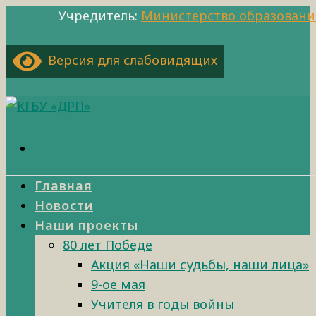
Учредитель:
Министерство образовани
Версия для слабовидящих
Главная
Новости
Наши проекты
80 лет Победе
Акция «Наши судьбы, наши лица»
9-ое мая
Учителя в годы войны