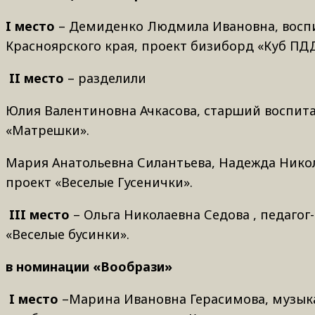
I
место
– Демиденко Людмила Ивановна, воспи
Красноярского края, проект бизиборд «Куб ПД
II
место
­– разделили
Юлия Валентиновна Ачкасова, старший воспитат
«Матрешки».
Мария Анатольевна Силантьева, Надежда Никол
проект «Веселые Гусенички».
III
место
– Ольга Николаевна Седова , педагог
«Веселые бусинки».
в номинации «Вообрази»
I
место
–Марина Ивановна Герасимова, музык