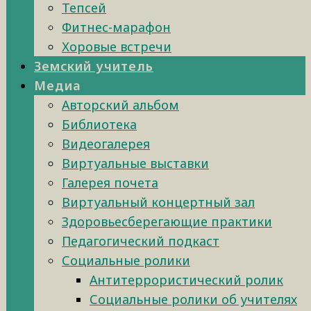
Тепсей
Фитнес-марафон
Хоровые встречи
Земский учитель
Медиа
Авторский альбом
Библиотека
Видеогалерея
Виртуальные выставки
Галерея почета
Виртуальный концертный зал
Здоровьесберегающие практики
Педагогический подкаст
Социальные ролики
Антитеррористический ролик
Социальные ролики об учителях