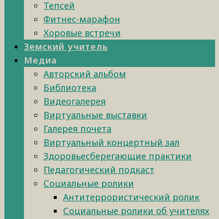
Тепсей
Фитнес-марафон
Хоровые встречи
Земский учитель
Медиа
Авторский альбом
Библиотека
Видеогалерея
Виртуальные выставки
Галерея почета
Виртуальный концертный зал
Здоровьесберегающие практики
Педагогический подкаст
Социальные ролики
Антитеррористический ролик
Социальные ролики об учителях