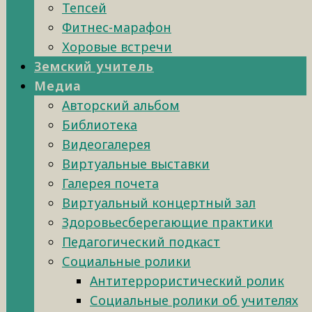
Тепсей
Фитнес-марафон
Хоровые встречи
Земский учитель
Медиа
Авторский альбом
Библиотека
Видеогалерея
Виртуальные выставки
Галерея почета
Виртуальный концертный зал
Здоровьесберегающие практики
Педагогический подкаст
Социальные ролики
Антитеррористический ролик
Социальные ролики об учителях