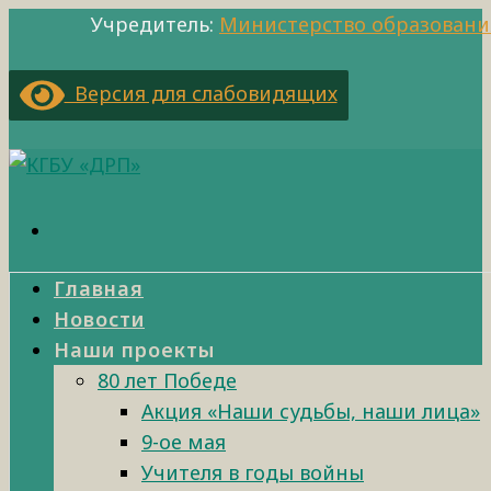
Учредитель:
Министерство образовани
Версия для слабовидящих
Главная
Новости
Наши проекты
80 лет Победе
Акция «Наши судьбы, наши лица»
9-ое мая
Учителя в годы войны