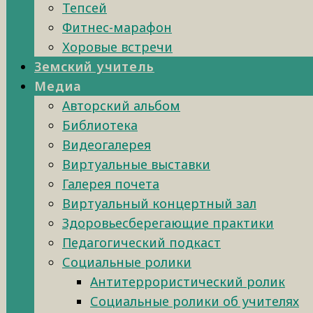
Тепсей
Фитнес-марафон
Хоровые встречи
Земский учитель
Медиа
Авторский альбом
Библиотека
Видеогалерея
Виртуальные выставки
Галерея почета
Виртуальный концертный зал
Здоровьесберегающие практики
Педагогический подкаст
Социальные ролики
Антитеррористический ролик
Социальные ролики об учителях