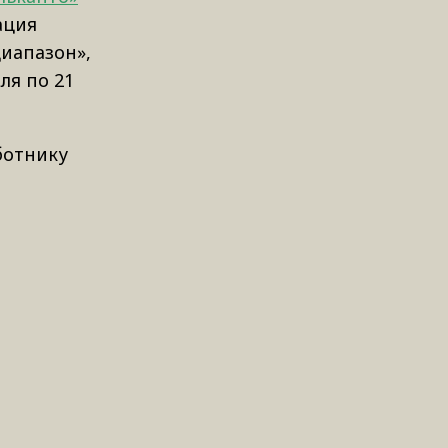
ация
Диапазон»,
ля по 21
ботнику