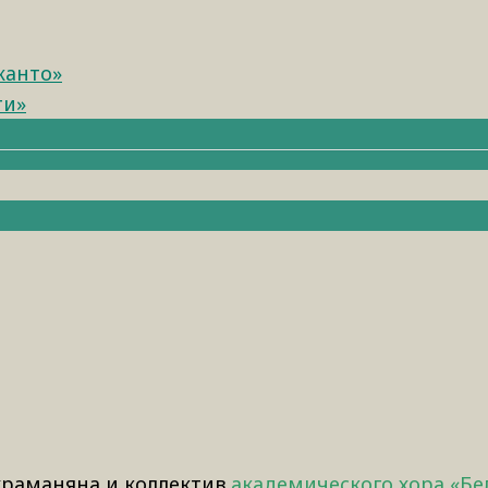
канто»
ти»
храманяна и коллектив
академического хора «Бе