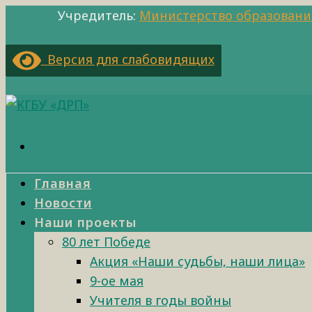
Учредитель:
Министерство образовани
Версия для слабовидящих
Главная
Новости
Наши проекты
80 лет Победе
Акция «Наши судьбы, наши лица»
9-ое мая
Учителя в годы войны