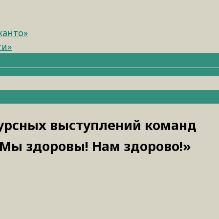
канто»
ти»
урсных выступлений команд
Мы здоровы! Нам здорово!»