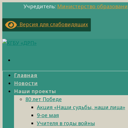
Учредитель:
Министерство образовани
Версия для слабовидящих
Главная
Новости
Наши проекты
80 лет Победе
Акция «Наши судьбы, наши лица»
9-ое мая
Учителя в годы войны