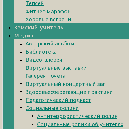
Тепсей
Фитнес-марафон
Хоровые встречи
Земский учитель
Медиа
Авторский альбом
Библиотека
Видеогалерея
Виртуальные выставки
Галерея почета
Виртуальный концертный зал
Здоровьесберегающие практики
Педагогический подкаст
Социальные ролики
Антитеррористический ролик
Социальные ролики об учителях